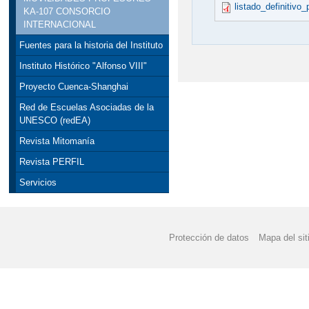
listado_definitivo
KA-107 CONSORCIO
INTERNACIONAL
Fuentes para la historia del Instituto
Instituto Histórico "Alfonso VIII"
Proyecto Cuenca-Shanghai
Red de Escuelas Asociadas de la
UNESCO (redEA)
Revista Mitomanía
Revista PERFIL
Servicios
Protección de datos
Mapa del sit