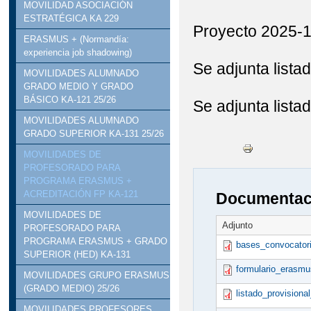
MOVILIDAD ASOCIACIÓN
ESTRATÉGICA KA 229
Proyecto 2025
ERASMUS + (Normandía:
experiencia job shadowing)
Se adjunta listad
MOVILIDADES ALUMNADO
GRADO MEDIO Y GRADO
BÁSICO KA-121 25/26
Se adjunta listad
MOVILIDADES ALUMNADO
GRADO SUPERIOR KA-131 25/26
MOVILIDADES DE
PROFESORADO PARA
PROGRAMA ERASMUS +
ACREDITACIÓN FP KA-121
Documentaci
MOVILIDADES DE
Adjunto
PROFESORADO PARA
PROGRAMA ERASMUS + GRADO
bases_convocatori
SUPERIOR (HED) KA-131
formulario_erasmu
MOVILIDADES GRUPO ERASMUS
(GRADO MEDIO) 25/26
listado_provisiona
MOVILIDADES PROFESORES