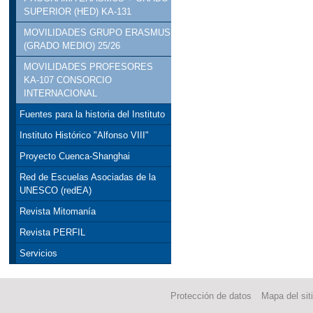
SUPERIOR (HED) KA-131
MOVILIDADES GRUPO ERASMUS
(GRADO MEDIO) 25/26
MOVILIDADES PROFESORES
KA-107 CONSORCIO
INTERNACIONAL
Fuentes para la historia del Instituto
Instituto Histórico "Alfonso VIII"
Proyecto Cuenca-Shanghai
Red de Escuelas Asociadas de la
UNESCO (redEA)
Revista Mitomanía
Revista PERFIL
Servicios
Protección de datos
Mapa del sit