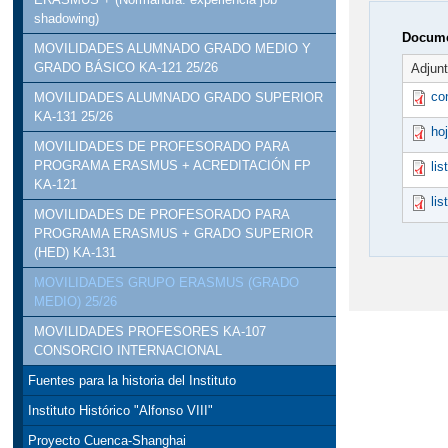
shadowing)
Docume
MOVILIDADES ALUMNADO GRADO MEDIO Y
GRADO BÁSICO KA-121 25/26
Adjun
co
MOVILIDADES ALUMNADO GRADO SUPERIOR
KA-131 25/26
ho
MOVILIDADES DE PROFESORADO PARA
PROGRAMA ERASMUS + ACREDITACIÓN FP
li
KA-121
li
MOVILIDADES DE PROFESORADO PARA
PROGRAMA ERASMUS + GRADO SUPERIOR
(HED) KA-131
MOVILIDADES GRUPO ERASMUS (GRADO
MEDIO) 25/26
MOVILIDADES PROFESORES KA-107
CONSORCIO INTERNACIONAL
Fuentes para la historia del Instituto
Instituto Histórico "Alfonso VIII"
Proyecto Cuenca-Shanghai