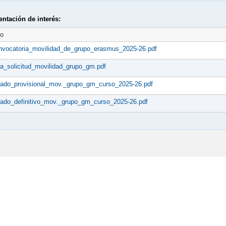
ntación de interés:
to
nvocatoria_movilidad_de_grupo_erasmus_2025-26.pdf
ja_solicitud_movilidad_grupo_gm.pdf
stado_provisional_mov._grupo_gm_curso_2025-26.pdf
stado_definitivo_mov._grupo_gm_curso_2025-26.pdf