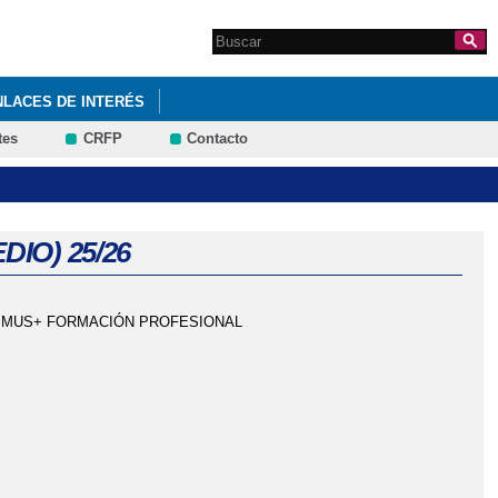
Search this site
Formulario de
búsqueda
NLACES DE INTERÉS
tes
CRFP
Contacto
IO) 25/26
SMUS+ FORMACIÓN PROFESIONAL