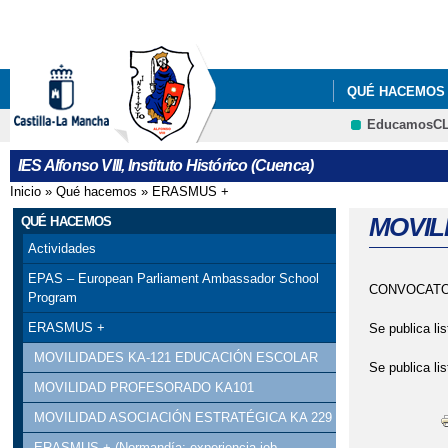
QUÉ HACEMOS
EducamosC
IES Alfonso VIII, Instituto Histórico (Cuenca)
Inicio
»
Qué hacemos
»
ERASMUS +
Se encuentra usted aquí
MOVIL
QUÉ HACEMOS
Actividades
EPAS – European Parliament Ambassador School
CONVOCATOR
Program
ERASMUS +
Se publica lis
MOVILIDADES KA-121 EDUCACIÓN ESCOLAR
Se publica lis
MOVILIDAD PROFESORADO KA101
MOVILIDAD ASOCIACIÓN ESTRATÉGICA KA 229
ERASMUS + (Normandía: experiencia job