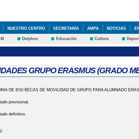
Pasar al
contenido
principal
NUESTRO CENTRO
SECRETARÍA
AMPA
NOTICIAS
E
LM
Delphos
Educación
Cultura
Depor
IDADES GRUPO ERASMUS (GRADO MED
IA DE 8/10 BECAS DE MOVILIDAD DE GRUPO PARA ALUMNADO ERA
tado provisional.
tado definitivo.