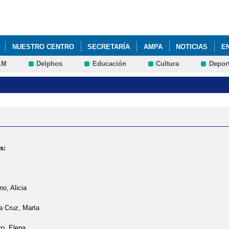
Pasar al
contenido
principal
NUESTRO CENTRO
SECRETARÍA
AMPA
NOTICIAS
E
LM
Delphos
Educación
Cultura
Depor
s:
o, Alicia
a Cruz, Marta
ro, Elena