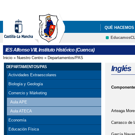
QUÉ HACEMOS
EducamosC
IES Alfonso VIII, Instituto Histórico (Cuenca)
Inicio
»
Nuestro Centro
»
Departamentos/PAS
Se encuentra usted aquí
Inglés
DEPARTAMENTOS/PAS
Actividades Extraescolares
Biología y Geología
Componente
Comercio y Márketing
Aula APE
Arteaga Moren
Aula ATECA
Economía
Carrasco de l
Educación Física
García Navar