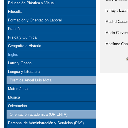
Educación Plástica y Visual
Ismay , Ewa 
Filosofía
Formación y Orientación Laboral
Madrid Casam
Francés
Marín Cerver
Física y Química
Martínez Caba
Geografía e Historia
Inglés
Latín y Griego
Lengua y Literatura
Premios Ángel Luis Mota
Matemáticas
Música
Orientación
Orientación académica (ORIENTA)
Personal de Administración y Servicios (PAS)