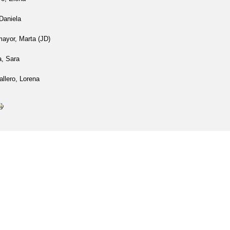
Daniela
ayor, Marta (JD)
a, Sara
llero, Lorena