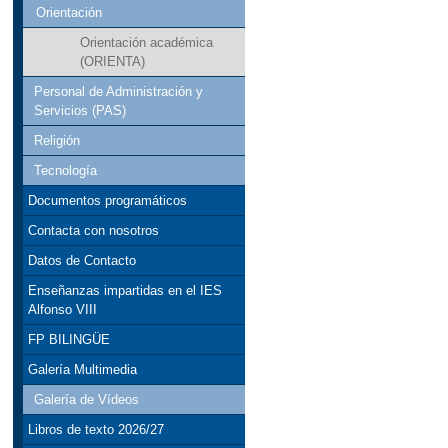
Orientación
Orientación académica
(ORIENTA)
Personal de Administración y
Servicios (PAS)
Religión
Tecnología
Documentos programáticos
Contacta con nosotros
Datos de Contacto
Enseñanzas impartidas en el IES
Alfonso VIII
FP BILINGÜE
Galería Multimedia
Galería de Vídeos
Libros de texto 2026/27