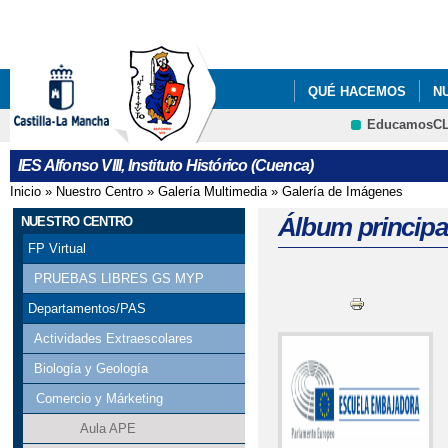
Pa
co
pri
QUÉ HACEMOS
N
EducamosC
ENLACES DE INTERÉ
CRFP
IES Alfonso VIII, Instituto Histórico (Cuenca)
Inicio
»
Nuestro Centro
»
Galería Multimedia
»
Galería de Imágenes
Se encuentra usted aquí
Álbum principa
NUESTRO CENTRO
FP Virtual
PRUEBAS LIBRES GS MYP
Departamentos/PAS
Actividades Extraescolares
Biología y Geología
Comercio y Márketing
Aula APE