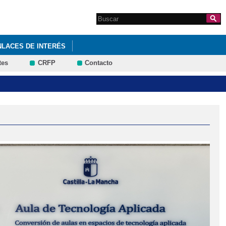
Search this site
Formulario de
búsqueda
NLACES DE INTERÉS
tes
CRFP
Contacto