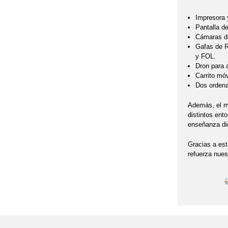
Impresora 
Pantalla d
Cámaras de
Gafas de R
y FOL.
Dron para 
Carrito móv
Dos ordena
Además, el mo
distintos ent
enseñanza din
Gracias a est
refuerza nues