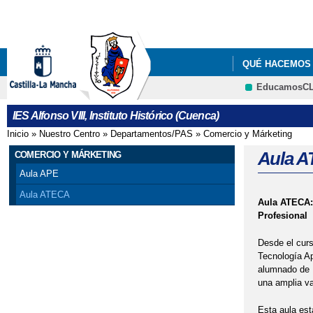
QUÉ HACEMOS
EducamosC
IES Alfonso VIII, Instituto Histórico (Cuenca)
Inicio
»
Nuestro Centro
»
Departamentos/PAS
»
Comercio y Márketing
Se encuentra usted aquí
Aula 
COMERCIO Y MÁRKETING
Aula APE
Aula ATECA
Aula ATECA: 
Profesional
Desde el cur
Tecnología Ap
alumnado de F
una amplia va
Esta aula est